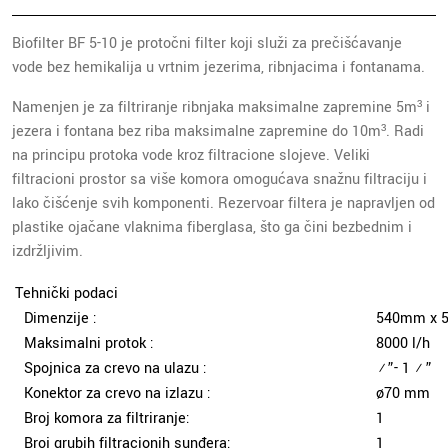
Biofilter BF 5-10 je protočni filter koji služi za prečišćavanje
vode bez hemikalija u vrtnim jezerima, ribnjacima i fontanama.
Namenjen je za filtriranje ribnjaka maksimalne zapremine 5m³ i
jezera i fontana bez riba maksimalne zapremine do 10m³. Radi
na principu protoka vode kroz filtracione slojeve. Veliki
filtracioni prostor sa više komora omogućava snažnu filtraciju i
lako čišćenje svih komponenti. Rezervoar filtera je napravljen od
plastike ojačane vlaknima fiberglasa, što ga čini bezbednim i
izdržljivim.
Tehnički podaci
Dimenzije :
540mm x 
Maksimalni protok :
8000 l/h
Spojnica za crevo na ulazu :
¾”- 1 ½”
Konektor za crevo na izlazu :
ø70 mm
Broj komora za filtriranje:
1
Broj grubih filtracionih sunđera:
1