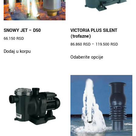
SNOWY JET – D50
VICTORIA PLUS SILENT
(trofazne)
66.150
RSD
86.860
RSD
–
119.500
RSD
Dodaj u korpu
Ovaj
Odaberite opcije
proizvod
ima
više
varijanti.
Opcije
mogu
biti
izabrane
na
stranici
proizvoda.