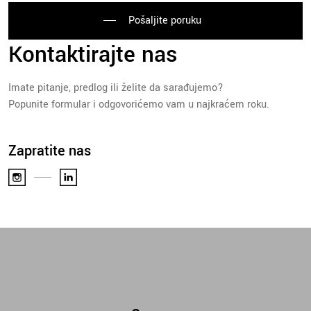
Pošaljite poruku
Kontaktirajte nas
Imate pitanje, predlog ili želite da sarađujemo?
Popunite formular i odgovorićemo vam u najkraćem roku.
Zapratite nas