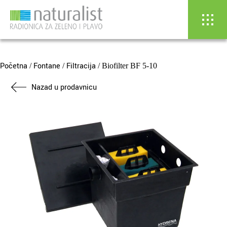
Skip
to
content
Početna
Fontane
Filtracija
/
/
/ Biofilter BF 5-10
Nazad u prodavnicu