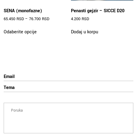
SENA (monofazne)
Penasti gejzir – SICCE D20
65.450
RSD
–
76.700
RSD
4.200
RSD
Ovaj
Odaberite opcije
Dodaj u korpu
proizvod
ima
više
varijanti.
Opcije
mogu
biti
izabrane
na
stranici
proizvoda.