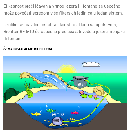
Efikasnost prečišćavanja vrtnog jezera ili fontane se uspešno
može povećati spregom više filterskih jedinica u jedan sistem.
Ukoliko se pravilno instalira i koristi u skladu sa uputstvom,
Biofilter BF 5-10 će uspešno prečišćavati vodu u jezeru, ribnjaku
ili fontani.
ŠEMA INSTALACIJE BIOFILTERA