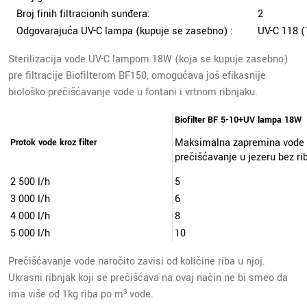
Broj finih filtracionih sunđera:
2
Odgovarajuća UV-C lampa (kupuje se zasebno) :
UV-C 118 
Sterilizacija vode UV-C lampom 18W (koja se kupuje zasebno)
pre filtracije Biofilterom BF150, omogućava još efikasnije
biološko prečišćavanje vode u fontani i vrtnom ribnjaku.
Biofilter BF 5-10+UV lampa 18W
Maksimalna zapremina vode
Protok vode kroz filter
prečišćavanje u jezeru bez ri
2 500 l/h
5
3 000 l/h
6
4 000 l/h
8
5 000 l/h
10
Prečišćavanje vode naročito zavisi od količine riba u njoj.
Ukrasni ribnjak koji se prečišćava na ovaj način ne bi smeo da
ima više od 1kg riba po m³ vode.