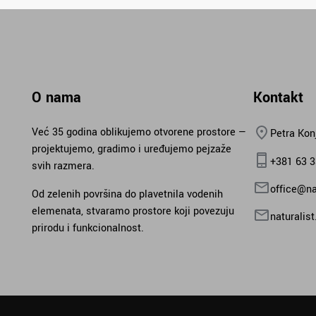
O nama
Kontakt
Već 35 godina oblikujemo otvorene prostore —
Petra Kon
projektujemo, gradimo i uređujemo pejzaže
+381 63 
svih razmera.
office@nat
Od zelenih površina do plavetnila vodenih
elemenata, stvaramo prostore koji povezuju
naturalis
prirodu i funkcionalnost.