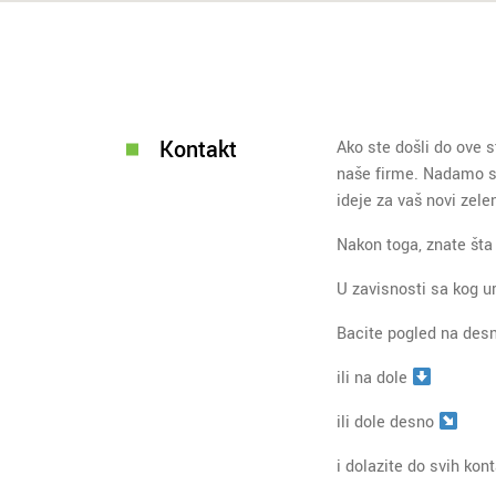
Kontakt
Ako ste došli do ove s
naše firme. Nadamo se 
ideje za vaš novi zele
Nakon toga, znate šta
U zavisnosti sa kog u
Bacite pogled na des
ili na dole
ili dole desno
i dolazite do svih kon