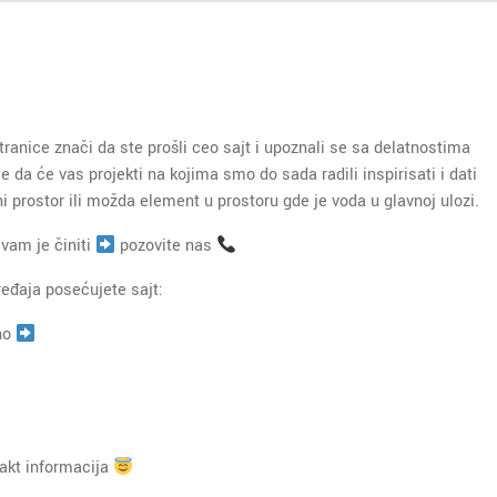
tranice znači da ste prošli ceo sajt i upoznali se sa delatnostima
da će vas projekti na kojima smo do sada radili inspirisati i dati
ni prostor ili možda element u prostoru gde je voda u glavnoj ulozi.
 vam je činiti
pozovite nas
ređaja posećujete sajt:
no
takt informacija