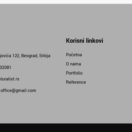
Korisni linkovi
Početna
jovića 12ž, Beograd, Srbija
O nama
332081
Portfolio
uralist.rs
Reference
t.office@gmail.com