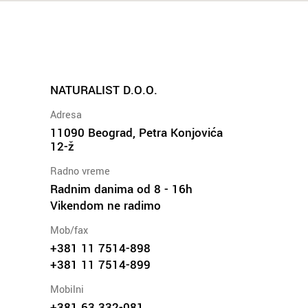
NATURALIST D.O.O.
Adresa
11090 Beograd, Petra Konjovića
12-ž
Radno vreme
Radnim danima od 8 - 16h
Vikendom ne radimo
Mob/fax
+381 11 7514-898
+381 11 7514-899
Mobilni
+381 63 332-081