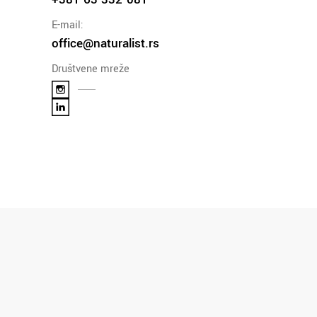
E-mail:
office@naturalist.rs
Društvene mreže