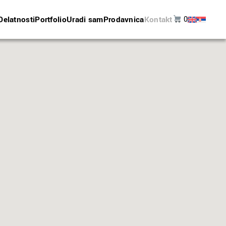
Delatnosti
Portfolio
Uradi sam
Prodavnica
Kontakt
0