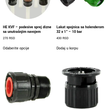
HE KVF – podesive sprej dizne
Lakat spojnica sa holenderom
sa unutrašnjim navojem
32 x 1” – 10 bar
270
RSD
430
RSD
Ovaj
Odaberite opcije
Dodaj u korpu
proizvod
ima
više
varijanti.
Opcije
mogu
biti
izabrane
na
stranici
proizvoda.