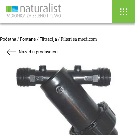
Skip
to
content
Početna
Fontane
Filtracija
/
/
/ Filteri sa mrežicom
Nazad u prodavnicu