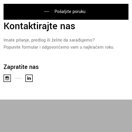
Pošaljite poruku
Kontaktirajte nas
Imate pitanje, predlog ili želite da sarađujemo?
Popunite formular i odgovorićemo vam u najkraćem roku.
Zapratite nas