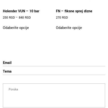
Holender VUN – 10 bar
FN – fiksne sprej dizne
250
RSD
–
840
RSD
270
RSD
Ovaj
Ovaj
Odaberite opcije
Odaberite opcije
proizvod
proizvod
ima
ima
više
više
varijanti.
varijanti.
Opcije
Opcije
mogu
mogu
biti
biti
izabrane
izabrane
na
na
stranici
stranici
proizvoda.
proizvoda.