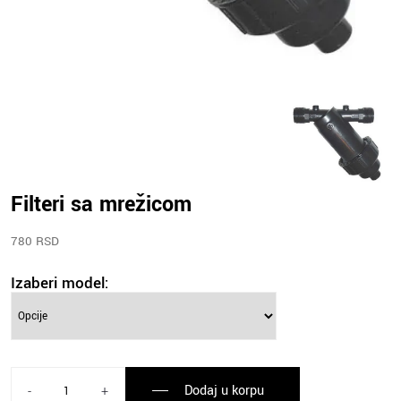
Filteri sa mrežicom
780 RSD
Izaberi model:
Dodaj u korpu
-
+