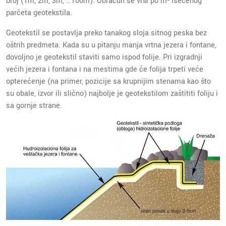
broj (1m, 2m, 3m, …100m). Obračun se vrši po m² isečenog
parčeta geotekstila.
Geotekstil se postavlja preko tanakog sloja sitnog peska bez
oštrih predmeta. Kada su u pitanju manja vrtna jezera i fontane,
dovoljno je geotekstil staviti samo ispod folije. Pri izgradnji
većih jezera i fontana i na mestima gde će folija trpeti veće
opterećenje (na primer, pozicije sa krupnijim stenama kao što
su obale, izvor ili slično) najbolje je geotekstilom zaštititi foliju i
sa gornje strane.