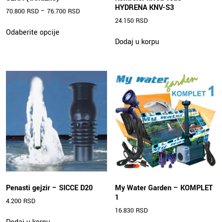
HYDRENA KNV-S3
70.800
RSD
–
76.700
RSD
24.150
RSD
Ovaj
Odaberite opcije
proizvod
Dodaj u korpu
ima
više
varijanti.
Opcije
mogu
biti
izabrane
na
stranici
proizvoda.
Penasti gejzir – SICCE D20
My Water Garden – KOMPLET
1
4.200
RSD
16.830
RSD