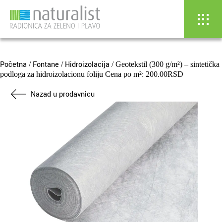
Skip
to
content
Početna
Fontane
Hidroizolacija
/
/
/ Geotekstil (300 g/m²) – sintetička
podloga za hidroizolacionu foliju Cena po m²: 200.00RSD
Nazad u prodavnicu