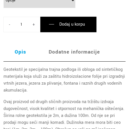
Dodaj u korpu
-
+
Opis
Dodatne informacije
Geotekstil je specijalna trajna podloga ili obloga od sintetičkog
materijala koja služi za zaštitu hidroizolacione folije pri izgradnji
vrtnih jezera, jezera za plivanje, fontana i raznih drugih vodenih
akumulacija.
Ovaj proizvod od drugih sličnih proizvoda na tržištu izdvaja
dugovečnost, visok kvalitet i otpornost na mehanička oštećenja.
Širina rolne geotekstila je 2m, a dužina 100m. Od nje se pri
prodaji mogu seći manji komadi. Dužinska mera mora biti ceo