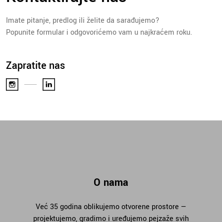
Imate pitanje, predlog ili želite da sarađujemo?
Popunite formular i odgovorićemo vam u najkraćem roku.
Zapratite nas
O nama
Već 35 godina oblikujemo otvorene prostore —
projektujemo, gradimo i uređujemo pejzaže svih