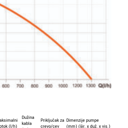
Dužina
aksimalni
Priključak za
Dimenzije pumpe
kabla
otok (l/h)
crevo/cev
(mm) (šir. x duž. x vis.)