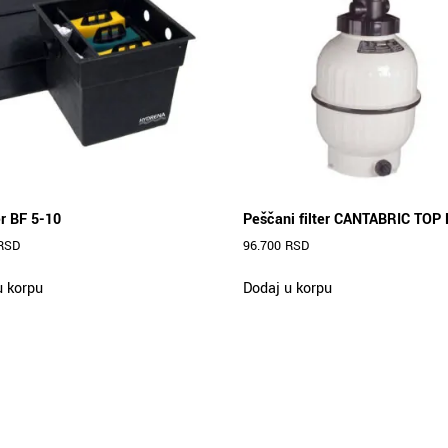
er BF 5-10
Peščani filter CANTABRIC TOP 
RSD
96.700
RSD
u korpu
Dodaj u korpu