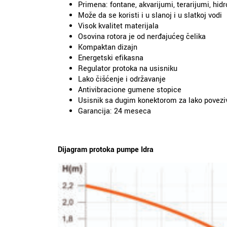
Primena: fontane, akvarijumi, terarijumi, hid
Može da se koristi i u slanoj i u slatkoj vodi
Visok kvalitet materijala
Osovina rotora je od nerđajućeg čelika
Kompaktan dizajn
Energetski efikasna
Regulator protoka na usisniku
Lako čišćenje i održavanje
Antivibracione gumene stopice
Usisnik sa dugim konektorom za lako povezivan
Garancija: 24 meseca
Dijagram protoka pumpe Idra