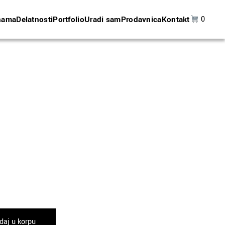
nama
Delatnosti
Portfolio
Uradi sam
Prodavnica
Kontakt
0
daj u korpu