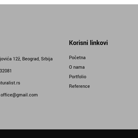
Korisni linkovi
Početna
jovića 12ž, Beograd, Srbija
O nama
332081
Portfolio
uralist.rs
Reference
t.office@gmail.com