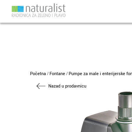
Skip
to
content
Početna
Fontane
Pumpe za male i enterijerske fo
/
/
Nazad u prodavnicu