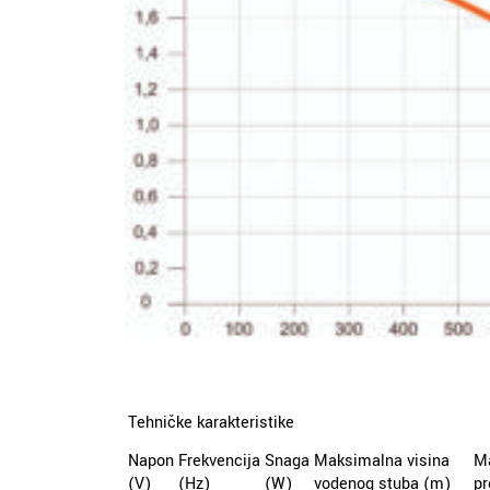
Tehničke karakteristike
Napon
Frekvencija
Snaga
Maksimalna visina
M
(V)
(Hz)
(W)
vodenog stuba (m)
pr