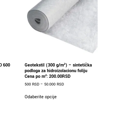
D 600
Geotekstil (300 g/m²) – sintetička
podloga za hidroizolacionu foliju
Cena po m²: 200.00RSD
500
RSD
–
50.000
RSD
Ovaj
Odaberite opcije
proizvod
ima
više
varijanti.
Opcije
mogu