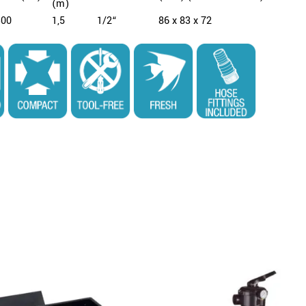
(m)
300
1,5
1/2“
86 x 83 x 72