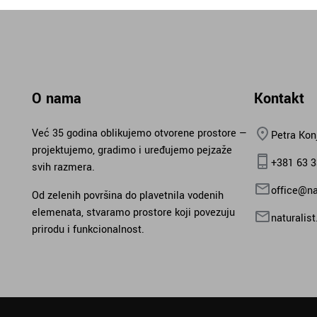
O nama
Kontakt
Već 35 godina oblikujemo otvorene prostore —
Petra Kon
projektujemo, gradimo i uređujemo pejzaže
+381 63 
svih razmera.
office@nat
Od zelenih površina do plavetnila vodenih
elemenata, stvaramo prostore koji povezuju
naturalis
prirodu i funkcionalnost.