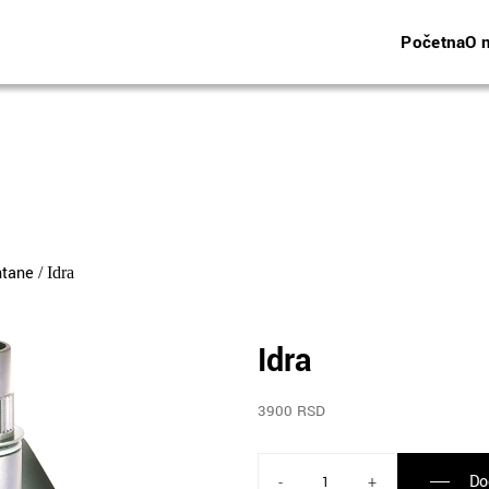
Početna
O 
ntane
/ Idra
Idra
3900 RSD
Do
-
+