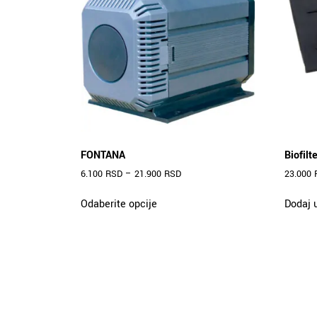
FONTANA
Biofilt
6.100
RSD
–
21.900
RSD
23.000
Ovaj
Odaberite opcije
Dodaj 
proizvod
ima
više
varijanti.
Opcije
mogu
biti
izabrane