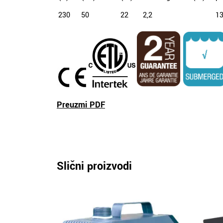
230
50
22
2,2
1
Preuzmi PDF
Slični proizvodi