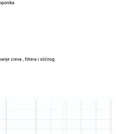
roponika
je creva , filtera i sličnog