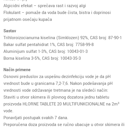
Algicidni efekat – sprečava rast i razvoj algi
Flokulant – pomaže da voda bude čista, bistra i doprinosi
prijatnom osećaju kupača
Sastav
Trihloroizocianurna kiselina (Simklozen) 92%, CAS broj: 87-90-1
Bakar sulfat pentahidrat 1%, CAS broj: 7758-99-8
Aluminijum sulfat 1-3%, CAS broj: 10043-01-3
Borna kiselina 3-5%, CAS broj: 10043-35-3
Način primene
Osnovni preduslov za uspešnu dezinfekciju vode je da pH
vrednost bude u granicama 7,2-7,6. Nakon podešavanja pH
vrednosti vode održavanje tretmana je na sledeći način:
Staviti u otvor skimera ili plovnog dozatora jednu tabletu
proizvoda HLORNE TABLETE 20 MULTIFUNKCIONALNE na 2m³
vode.
Ponavljati postupak svakih 7 dana.
Preporučena doza proizvoda se ručno ubacuje u otvor skimera ili