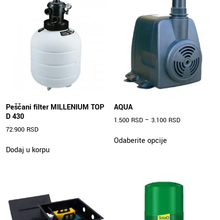
Peščani filter MILLENIUM TOP
AQUA
D 430
1.500
RSD
–
3.100
RSD
72.900
RSD
Ovaj
Odaberite opcije
proizvod
Dodaj u korpu
ima
više
varijanti.
Opcije
mogu
biti
izabrane