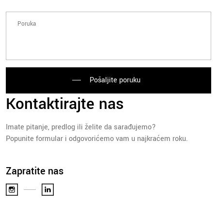
Pošaljite poruku
Kontaktirajte nas
Imate pitanje, predlog ili želite da sarađujemo?
Popunite formular i odgovorićemo vam u najkraćem roku.
Zapratite nas