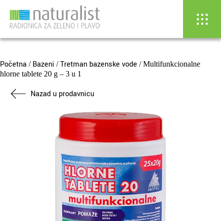
Skip
to
content
Početna
Bazeni
Tretman bazenske vode
/
/
/ Multifunkcionalne
hlorne tablete 20 g – 3 u 1
Nazad u prodavnicu