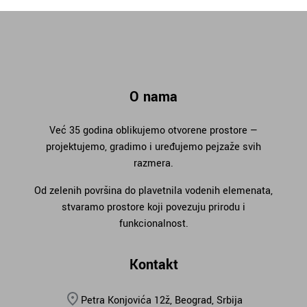
O nama
Već 35 godina oblikujemo otvorene prostore —
projektujemo, gradimo i uređujemo pejzaže svih
razmera.
Od zelenih površina do plavetnila vodenih elemenata,
stvaramo prostore koji povezuju prirodu i
funkcionalnost.
Kontakt
Petra Konjovića 12ž, Beograd, Srbija