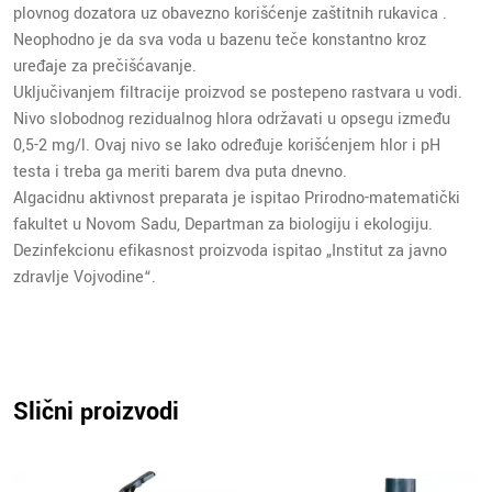
plovnog dozatora uz obavezno korišćenje zaštitnih rukavica .
Neophodno je da sva voda u bazenu teče konstantno kroz
uređaje za prečišćavanje.
Uključivanjem filtracije proizvod se postepeno rastvara u vodi.
Nivo slobodnog rezidualnog hlora održavati u opsegu između
0,5-2 mg/l. Ovaj nivo se lako određuje korišćenjem hlor i pH
testa i treba ga meriti barem dva puta dnevno.
Algacidnu aktivnost preparata je ispitao Prirodno-matematički
fakultet u Novom Sadu, Departman za biologiju i ekologiju.
Dezinfekcionu efikasnost proizvoda ispitao „Institut za javno
zdravlje Vojvodine“.
Slični proizvodi