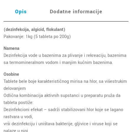
Opis
Dodatne informacije
(dezinfekcija, algicid, flokulant)
Pakovanje: 1kg (5 tableta po 200g)
Namena
Dezinfekcija vode u bazenima za plivanje i rekreaciju, bazenima
sa termomineralnom vodom i manjim kućnim bazenima.
Osobine
Tablete bele boje karakterističnog mirisa na hlor, sa višestrukim
delovanjem
Odlična kombinacija aktivnih supstanci u preparatu pruža da
tableta postiže:
Dezinfekcioni efekat – sadrži stabilizovani hlor koje se lagano
rastvara u vodi,
vrši dezinfekciju i uništava bakterije, gljivice i viruse koji se
nalaze u njoj