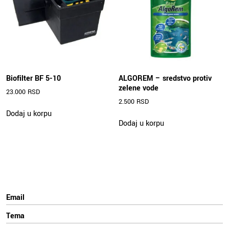
na
stranici
proizvoda.
Biofilter BF 5-10
ALGOREM – sredstvo protiv
zelene vode
23.000
RSD
2.500
RSD
Dodaj u korpu
Dodaj u korpu