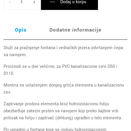
Dodaj u korpu
-
+
Opis
Dodatne informacije
Služi za pražnjenje fontana i veštačkih jezera odvrtanjem čepa
sa navojem.
Proizvodi se u dve veličine, za PVC kanalizacione cevi D50 i
D110.
Montira se uvlačenjem donjeg grlića elementa u kanalizacionu
cev.
Zaptivanje prodora elementa kroz hidroizolacionu foliju
obezbeđuje zatezni prsten sa navojem koji preko šajbne vrši
pritisak na foliju i zaptivač (dihtung) ugrađen u telo elementa.
Pri ugradnji u fontane koje se izoluju hidroizolacionim