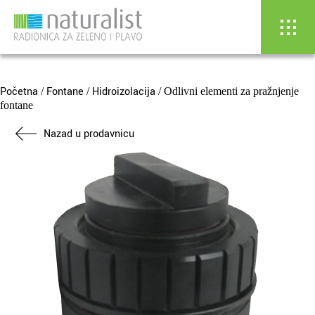
Skip
to
content
Početna
Fontane
Hidroizolacija
/
/
/ Odlivni elementi za pražnjenje
fontane
Nazad u prodavnicu