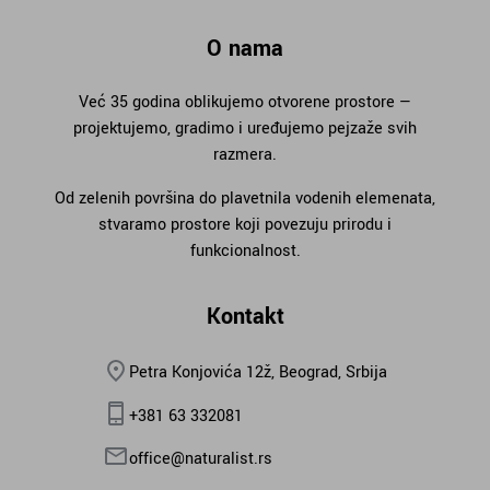
O nama
Već 35 godina oblikujemo otvorene prostore —
projektujemo, gradimo i uređujemo pejzaže svih
razmera.
Od zelenih površina do plavetnila vodenih elemenata,
stvaramo prostore koji povezuju prirodu i
funkcionalnost.
Kontakt
Petra Konjovića 12ž, Beograd, Srbija
+381 63 332081
office@naturalist.rs