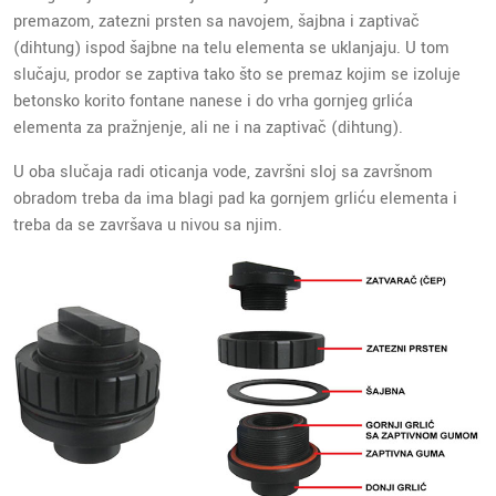
premazom, zatezni prsten sa navojem, šajbna i zaptivač
(dihtung) ispod šajbne na telu elementa se uklanjaju. U tom
slučaju, prodor se zaptiva tako što se premaz kojim se izoluje
betonsko korito fontane nanese i do vrha gornjeg grlića
elementa za pražnjenje, ali ne i na zaptivač (dihtung).
U oba slučaja radi oticanja vode, završni sloj sa završnom
obradom treba da ima blagi pad ka gornjem grliću elementa i
treba da se završava u nivou sa njim.