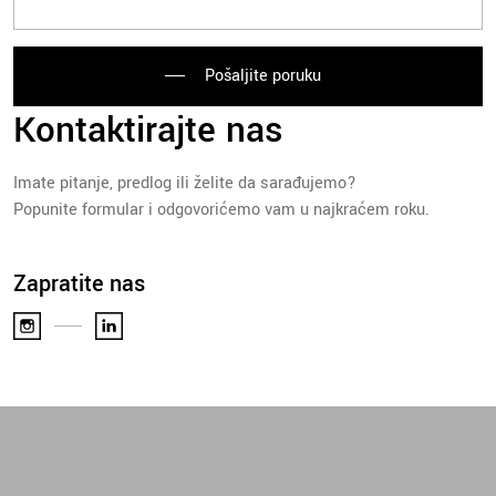
Pošaljite poruku
Kontaktirajte nas
Imate pitanje, predlog ili želite da sarađujemo?
Popunite formular i odgovorićemo vam u najkraćem roku.
Zapratite nas