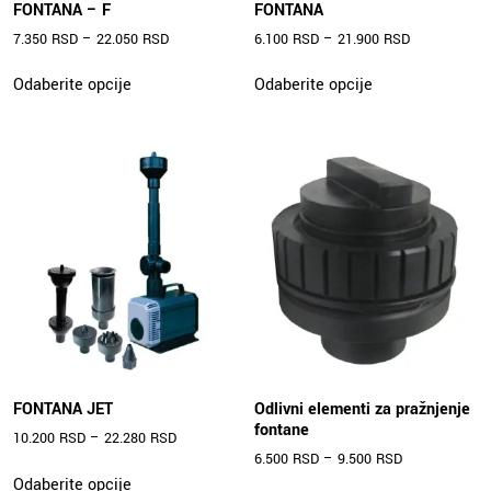
FONTANA – F
FONTANA
7.350
RSD
–
22.050
RSD
6.100
RSD
–
21.900
RSD
Ovaj
Ovaj
Odaberite opcije
Odaberite opcije
proizvod
proizvod
ima
ima
više
više
varijanti.
varijanti.
Opcije
Opcije
mogu
mogu
biti
biti
izabrane
izabrane
na
na
stranici
stranici
proizvoda.
proizvoda.
FONTANA JET
Odlivni elementi za pražnjenje
fontane
10.200
RSD
–
22.280
RSD
6.500
RSD
–
9.500
RSD
Ovaj
Odaberite opcije
Ovaj
proizvod