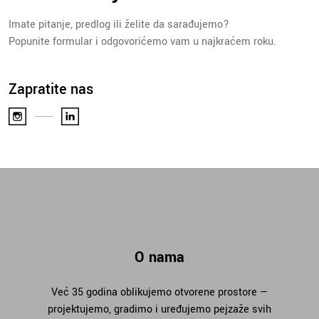
Imate pitanje, predlog ili želite da sarađujemo?
Popunite formular i odgovorićemo vam u najkraćem roku.
Zapratite nas
O nama
Već 35 godina oblikujemo otvorene prostore —
projektujemo, gradimo i uređujemo pejzaže svih