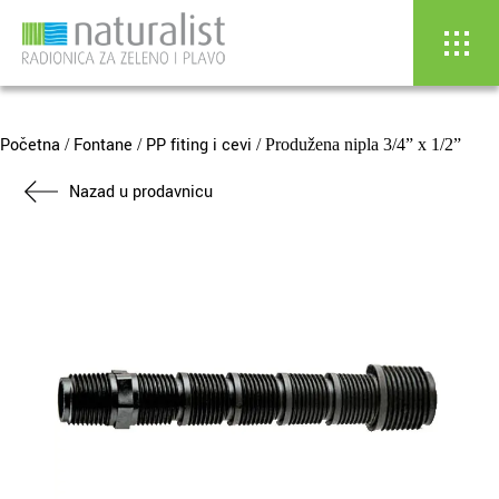
Skip
to
content
Početna
Fontane
PP fiting i cevi
/
/
/ Produžena nipla 3/4” x 1/2”
Nazad u prodavnicu