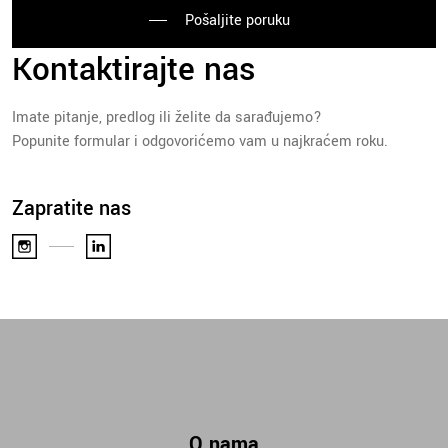
Pošaljite poruku
Kontaktirajte nas
Imate pitanje, predlog ili želite da sarađujemo?
Popunite formular i odgovorićemo vam u najkraćem roku.
Zapratite nas
O nama