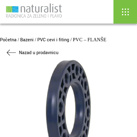
Skip
to
content
Početna
Bazeni
PVC cevi i fiting
/
/
/ PVC – FLANŠE
Nazad u prodavnicu