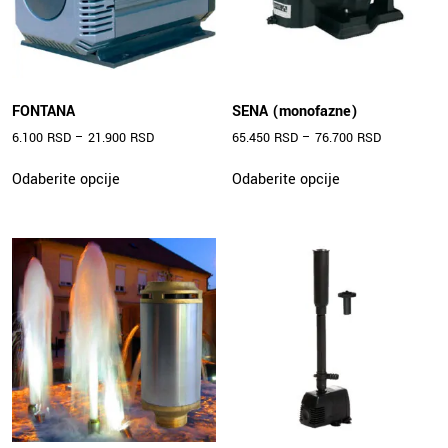
FONTANA
SENA (monofazne)
6.100
RSD
–
21.900
RSD
65.450
RSD
–
76.700
RSD
Ovaj
Ovaj
Odaberite opcije
Odaberite opcije
proizvod
proizvod
ima
ima
više
više
varijanti.
varijanti.
Opcije
Opcije
mogu
mogu
biti
biti
izabrane
izabrane
na
na
stranici
stranici
proizvoda.
proizvoda.