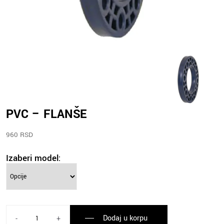
PVC – FLANŠE
960 RSD
Izaberi model:
Dodaj u korpu
-
+