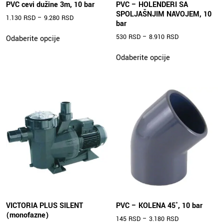
PVC cevi dužine 3m, 10 bar
PVC – HOLENDERI SA
SPOLJAŠNJIM NAVOJEM, 10
1.130
RSD
–
9.280
RSD
bar
Ovaj
530
RSD
–
8.910
RSD
Odaberite opcije
proizvod
Ovaj
ima
Odaberite opcije
proizvod
više
ima
varijanti.
više
Opcije
varijanti.
mogu
Opcije
biti
mogu
izabrane
biti
na
izabrane
stranici
na
proizvoda.
stranici
proizvoda.
VICTORIA PLUS SILENT
PVC – KOLENA 45˚, 10 bar
(monofazne)
145
RSD
–
3.180
RSD