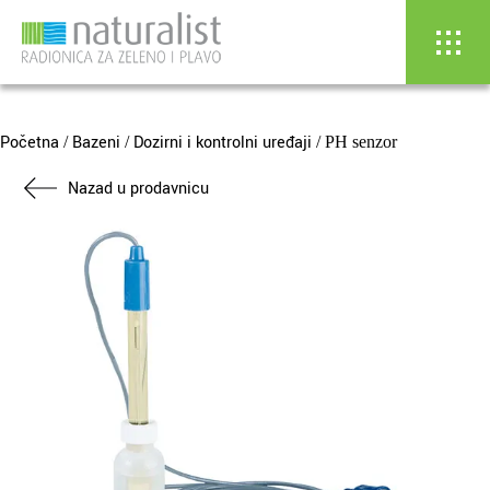
Skip
to
content
Početna
Bazeni
Dozirni i kontrolni uređaji
/
/
/ PH senzor
Nazad u prodavnicu