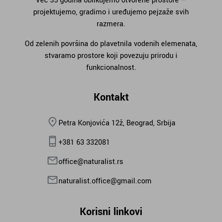
Već 35 godina oblikujemo otvorene prostore —
projektujemo, gradimo i uređujemo pejzaže svih
razmera.
Od zelenih površina do plavetnila vodenih elemenata,
stvaramo prostore koji povezuju prirodu i
funkcionalnost.
Kontakt
Petra Konjovića 12ž, Beograd, Srbija
+381 63 332081
office@naturalist.rs
naturalist.office@gmail.com
Korisni linkovi