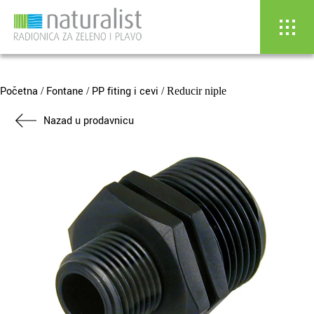
Skip
to
content
Početna
Fontane
PP fiting i cevi
/
/
/ Reducir niple
Nazad u prodavnicu