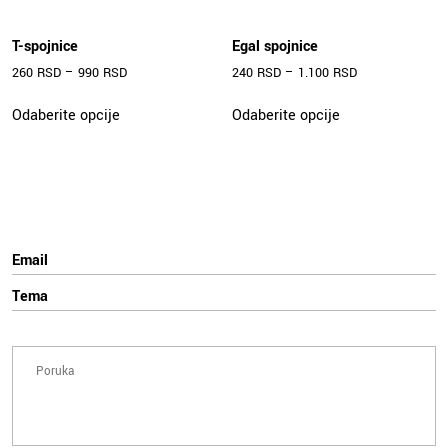
T-spojnice
Egal spojnice
260
RSD
–
990
RSD
240
RSD
–
1.100
RSD
Ovaj
Ovaj
Odaberite opcije
Odaberite opcije
proizvod
proizvod
ima
ima
više
više
varijanti.
varijanti.
Opcije
Opcije
mogu
mogu
biti
biti
izabrane
izabrane
na
na
stranici
stranici
proizvoda.
proizvoda.