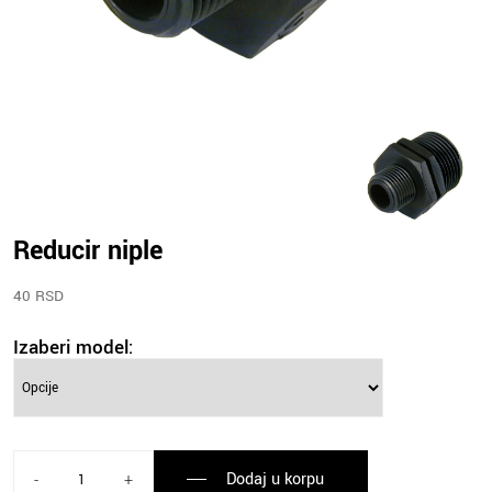
Reducir niple
40 RSD
Izaberi model:
Dodaj u korpu
-
+