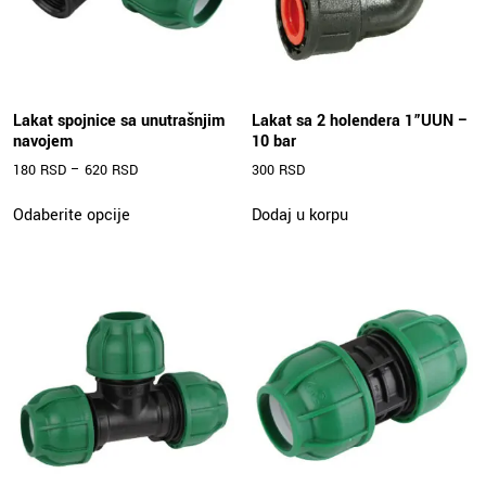
Lakat spojnice sa unutrašnjim
Lakat sa 2 holendera 1”UUN –
navojem
10 bar
180
RSD
–
620
RSD
300
RSD
Ovaj
Odaberite opcije
Dodaj u korpu
proizvod
ima
više
varijanti.
Opcije
mogu
biti
izabrane
na
stranici
proizvoda.