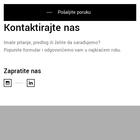
Pošaljite poruku
Kontaktirajte nas
Imate pitanje, predlog ili želite da sarađujemo?
Popunite formular i odgovorićemo vam u najkraćem roku.
Zapratite nas