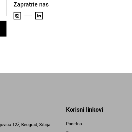
Zapratite nas
Korisni linkovi
Početna
jovića 12ž, Beograd, Srbija