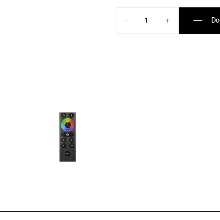
Do
-
+
e