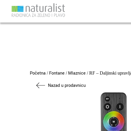
Skip
to
content
Početna
Fontane
Mlaznice
/
/
/ RF – Daljinski upravl
Nazad u prodavnicu