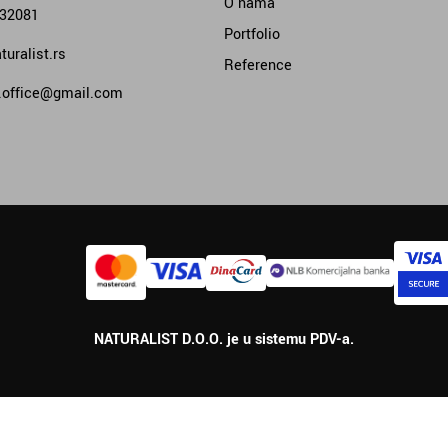
O nama
332081
Portfolio
uralist.rs
Reference
t.office@gmail.com
NATURALIST D.O.O. je u sistemu PDV-a.