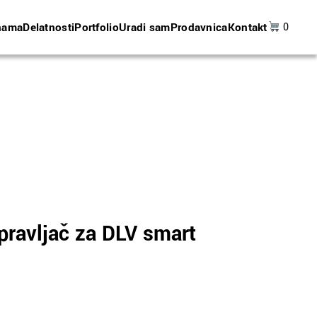
nama
Delatnosti
Portfolio
Uradi sam
Prodavnica
Kontakt
0
pravljač za DLV smart