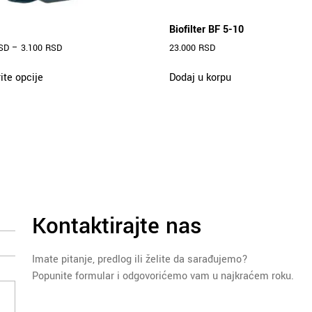
Biofilter BF 5-10
SD
–
3.100
RSD
23.000
RSD
Ovaj
ite opcije
Dodaj u korpu
proizvod
ima
više
varijanti.
Opcije
mogu
biti
izabrane
na
stranici
Kontaktirajte nas
proizvoda.
Imate pitanje, predlog ili želite da sarađujemo?
Popunite formular i odgovorićemo vam u najkraćem roku.