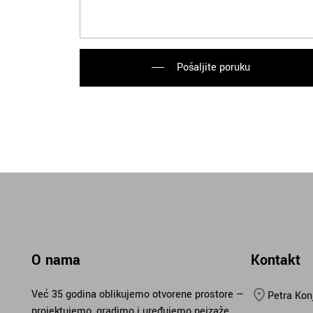
Pošaljite poruku
O nama
Kontakt
Već 35 godina oblikujemo otvorene prostore —
Petra Kon
projektujemo, gradimo i uređujemo pejzaže