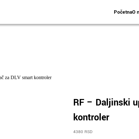
Početna
O 
jač za DLV smart kontroler
RF – Daljinski u
kontroler
4380 RSD