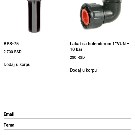
izabrane
izabrane
na
na
stranici
stranici
proizvoda.
proizvoda.
RPS-75
Lakat sa holenderom 1”VUN –
10 bar
2.700
RSD
280
RSD
Dodaj u korpu
Dodaj u korpu