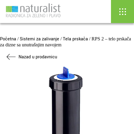
Skip
to
content
Početna
Sistemi za zalivanje
Tela prskača
/
/
/ RPS 2 – telo prskača
za dizne sa unutrašnjim navojem
Nazad u prodavnicu