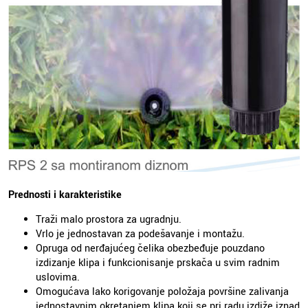
Prednosti i karakteristike
Traži malo prostora za ugradnju.
Vrlo je jednostavan za podešavanje i montažu.
Opruga od nerđajućeg čelika obezbeđuje pouzdano
izdizanje klipa i funkcionisanje prskača u svim radnim
uslovima.
Omogućava lako korigovanje položaja površine zalivanja
jednostavnim okretanjem klipa koji se pri radu izdiže iznad