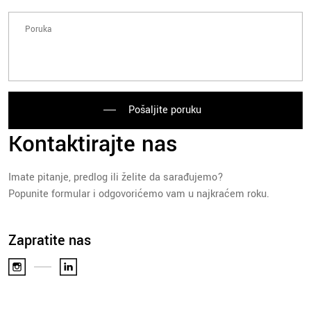
Pošaljite poruku
Kontaktirajte nas
Imate pitanje, predlog ili želite da sarađujemo?
Popunite formular i odgovorićemo vam u najkraćem roku.
Zapratite nas