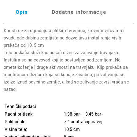
Opis
Dodatne informacije
Koristi se za ugradnju u plitkim terenima, krovnim vrtovima i
svuda gde dubina zemljišta ne dozvoljava instaliranje viših
prskača od 10, 5 cm
Telo prskača služi kao nosač dizne za zalivanje travnjaka.
Instalira se na cevovod koji je postavljen pod zemljom. Ne
ometa košenje i druge aktivnosti na travnjaku. Klip prskača sa
montiranom diznom koja se kupuje zasebno, pri zalivanju se
izdiže iznad površine zemlje, a kad se zalivanje završi vraća se
nazad.
Tehnički podaci
Radni pritisak:
1,38 bar – 3,45 bar
Priključak:
½“ unutrašnji navoj
Visina tela:
10,5 cm