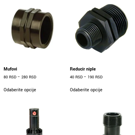
Mufovi
Reducir niple
80
RSD
–
280
RSD
40
RSD
–
190
RSD
Ovaj
Ovaj
Odaberite opcije
Odaberite opcije
proizvod
proizvod
ima
ima
više
više
varijanti.
varijanti.
Opcije
Opcije
mogu
mogu
biti
biti