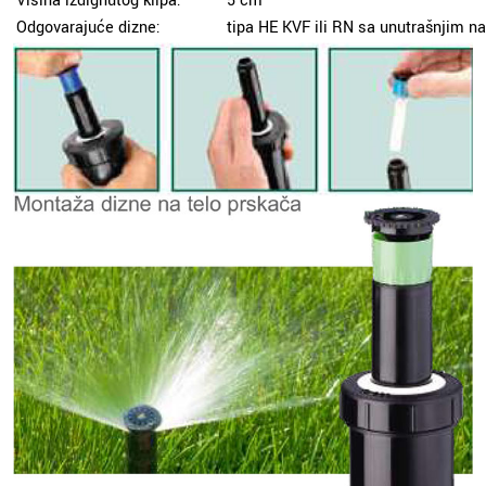
Visina izdignutog klipa:
5 cm
Odgovarajuće dizne:
tipa HE KVF ili RN sa unutrašnjim 