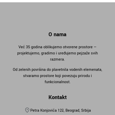
O nama
Već 35 godina oblikujemo otvorene prostore —
projektujemo, gradimo i uređujemo pejzaže svih
razmera.
Od zelenih površina do plavetnila vodenih elemenata,
stvaramo prostore koji povezuju prirodu i
funkcionalnost.
Kontakt
Petra Konjovića 12ž, Beograd, Srbija