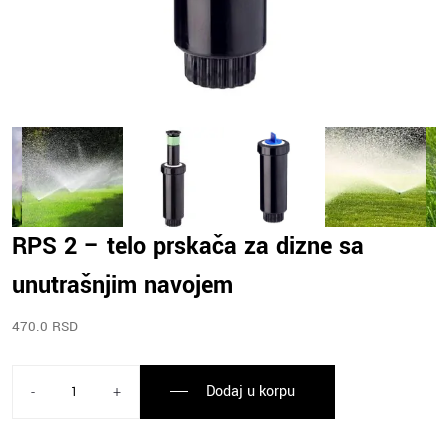
RPS 2 – telo prskača za dizne sa
unutrašnjim navojem
470.0 RSD
Dodaj u korpu
-
+