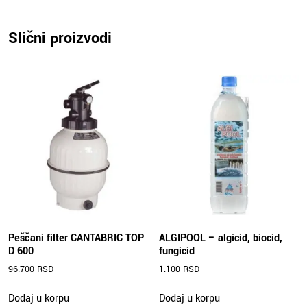
Slični proizvodi
Peščani filter CANTABRIC TOP
ALGIPOOL – algicid, biocid,
D 600
fungicid
96.700
RSD
1.100
RSD
Dodaj u korpu
Dodaj u korpu