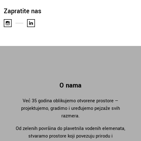
Zapratite nas
O nama
Već 35 godina oblikujemo otvorene prostore —
projektujemo, gradimo i uređujemo pejzaže svih
razmera.
Od zelenih površina do plavetnila vodenih elemenata,
stvaramo prostore koji povezuju prirodu i