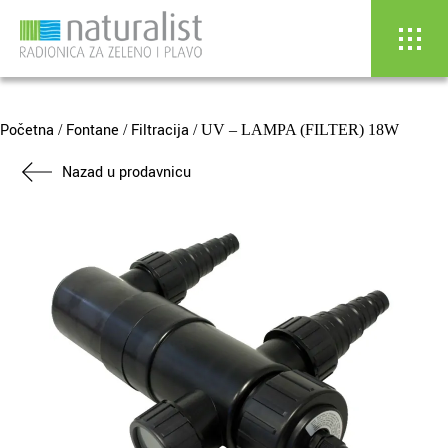
Skip
to
content
Početna
Fontane
Filtracija
/
/
/ UV – LAMPA (FILTER) 18W
Nazad u prodavnicu