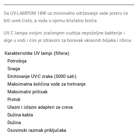
Sa UV-LAMPOM 18W uz minimalno održavanje vaše jezero će
biti uvek čisto, a voda u njemu kristalno bistra.
UV.C lampa svojim zračenjem suzbija nepoželjne bakterije i
alge u vodi i čini je zdravom za boravak ukrasnih biljaka i ribica.
Karakteristike UV lampi (filtera)
Potrošnja
Snaga
Emitovanje UV-C zraka (5000 sati)
Maksimalna količina vode za tretiranje
Maksimalni pritisak
Protok
Ulazni i izlazni adapteri za creva
Dužina kabla
Dužina
Osovinski razmak priključaka