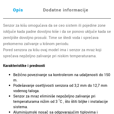
Opis
Dodatne informacije
Senzor za kišu omogućava da se ceo sistem ili pojedine zone
isključe kada padne dovoljno kiše i da se ponovo uključe kada se
zemljište dovoljno prosuši. Time se štedi voda i sprečava
prekomerno zalivanje u kišnom periodu.
Pored senzora za kišu ovaj model ima i senzor za mraz koji
sprečava nepželjno zalivanje pri niskim temperaturama.
Karakteristike i prednosti
Bežično povezivanje sa kontrolerom na udaljenosti do 150
m.
Podešavanje osetljivosti senzora od 3,2 mm do 12,7 mm
vodenog taloga.
Senzor za mraz eliminiše nepoželjno zalivanje pri
temperaturama nižim od 3 ˚C , što štiti biljke i instalacije
sistema.
Aluminijumski nosač sa odgovarajućim tiplovima i