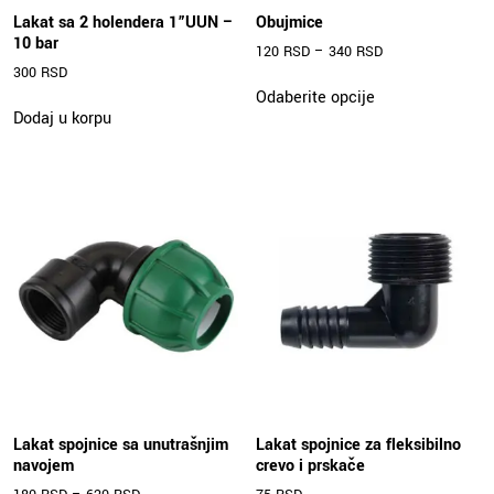
Lakat sa 2 holendera 1”UUN –
Obujmice
10 bar
120
RSD
–
340
RSD
300
RSD
Ovaj
Odaberite opcije
proizvod
Dodaj u korpu
ima
više
varijanti.
Opcije
mogu
biti
izabrane
na
stranici
proizvoda.
Lakat spojnice sa unutrašnjim
Lakat spojnice za fleksibilno
navojem
crevo i prskače