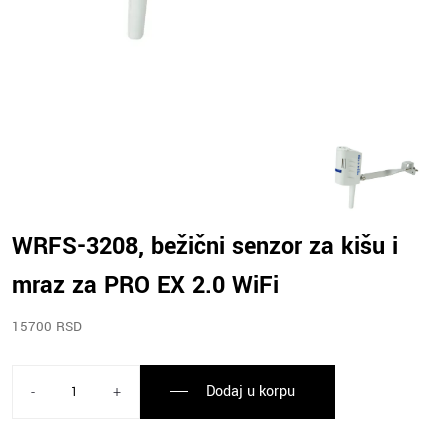
WRFS-3208, bežični senzor za kišu i
mraz za PRO EX 2.0 WiFi
15700 RSD
Dodaj u korpu
-
+