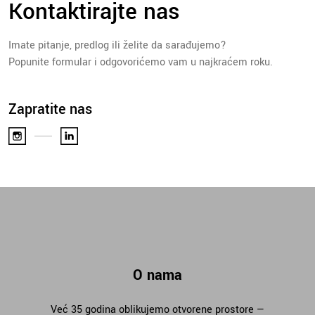
Kontaktirajte nas
Imate pitanje, predlog ili želite da sarađujemo?
Popunite formular i odgovorićemo vam u najkraćem roku.
Zapratite nas
O nama
Već 35 godina oblikujemo otvorene prostore —