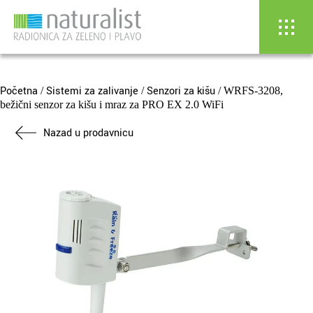
Skip
to
content
Početna
Sistemi za zalivanje
Senzori za kišu
/
/
/ WRFS-3208,
bežični senzor za kišu i mraz za PRO EX 2.0 WiFi
Nazad u prodavnicu