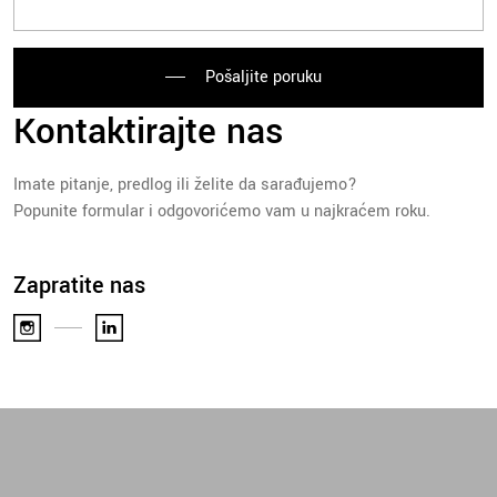
Pošaljite poruku
Kontaktirajte nas
Imate pitanje, predlog ili želite da sarađujemo?
Popunite formular i odgovorićemo vam u najkraćem roku.
Zapratite nas