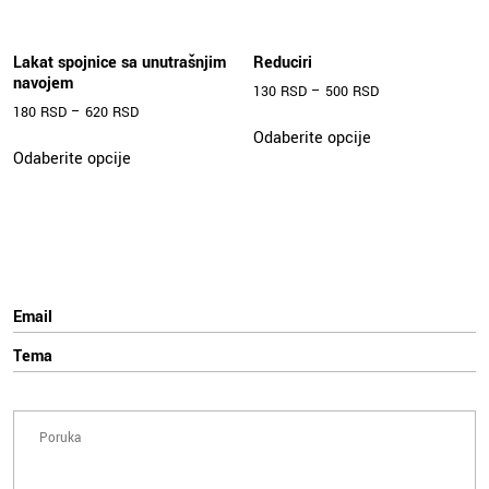
Lakat spojnice sa unutrašnjim
Reduciri
navojem
130
RSD
–
500
RSD
180
RSD
–
620
RSD
Ovaj
Odaberite opcije
Ovaj
proizvod
Odaberite opcije
proizvod
ima
ima
više
više
varijanti.
varijanti.
Opcije
Opcije
mogu
mogu
biti
biti
izabrane
izabrane
na
na
stranici
stranici
proizvoda.
proizvoda.