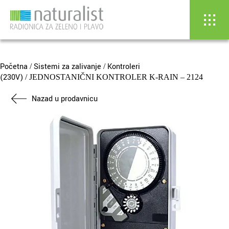
Skip
to
content
Početna
Sistemi za zalivanje
Kontroleri
/
/
(230V)
/ JEDNOSTANIČNI KONTROLER K-RAIN – 2124
Nazad u prodavnicu