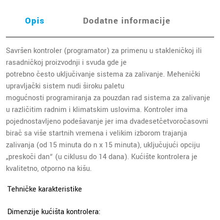
Opis
Dodatne informacije
Savršen kontroler (programator) za primenu u stakleničkoj ili
rasadničkoj proizvodnji i svuda gde je
potrebno često uključivanje sistema za zalivanje. Mehenički
upravljački sistem nudi široku paletu
mogućnosti programiranja za pouzdan rad sistema za zalivanje
u različitim radnim i klimatskim uslovima. Kontroler ima
pojednostavljeno podešavanje jer ima dvadesetčetvoročasovni
birač sa više startnih vremena i velikim izborom trajanja
zalivanja (od 15 minuta do n x 15 minuta), uključujući opciju
„preskoči dan“ (u ciklusu do 14 dana). Kućište kontrolera je
kvalitetno, otporno na kišu.
Tehničke karakteristike
Dimenzije kućišta kontrolera: