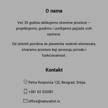
O nama
Već 35 godina oblikujemo otvorene prostore —
projektujemo, gradimo i uređujemo pejzaže svih
razmera.
Od zelenih površina do plavetnila vodenih elemenata,
stvaramo prostore koji povezuju prirodu i
funkcionalnost.
Kontakt
Petra Konjovića 12ž, Beograd, Srbija
+381 63 332081
office@naturalist.rs