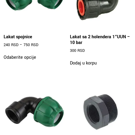
Lakat spojnice
Lakat sa 2 holendera 1”UUN –
10 bar
240
RSD
–
750
RSD
300
RSD
Ovaj
Odaberite opcije
proizvod
Dodaj u korpu
ima
više
varijanti.
Opcije
mogu
biti
izabrane
na
stranici
proizvoda.