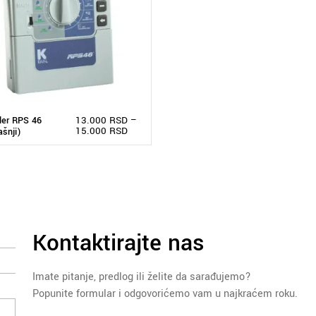
13.000
RSD
–
ler RPS 46
15.000
RSD
ašnji)
Kontaktirajte nas
Imate pitanje, predlog ili želite da sarađujemo?
Popunite formular i odgovorićemo vam u najkraćem roku.