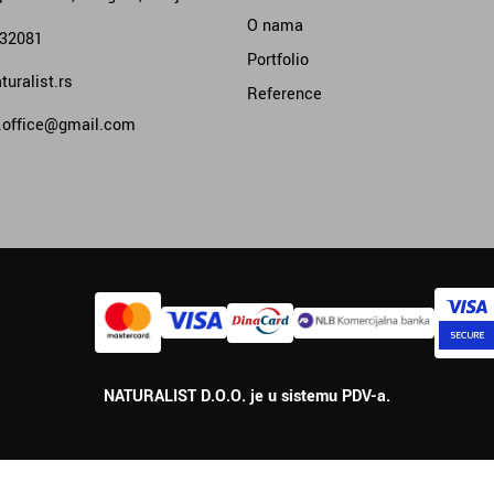
O nama
332081
Portfolio
uralist.rs
Reference
t.office@gmail.com
NATURALIST D.O.O. je u sistemu PDV-a.