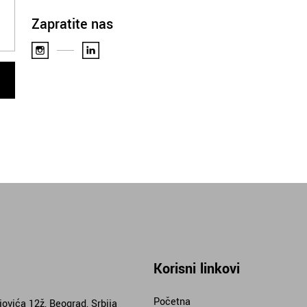
Zapratite nas
Korisni linkovi
Početna
jovića 12ž, Beograd, Srbija