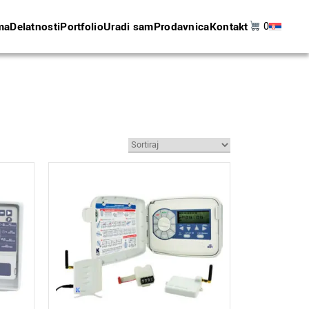
ma
Delatnosti
Portfolio
Uradi sam
Prodavnica
Kontakt
0