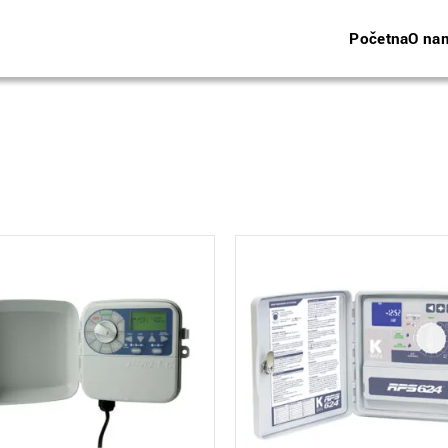
Početna
O na