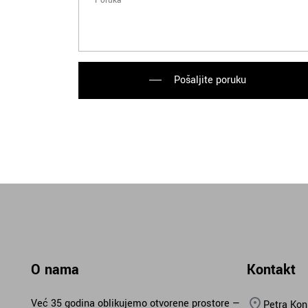
Pošaljite poruku
O nama
Kontakt
Već 35 godina oblikujemo otvorene prostore —
Petra Kon