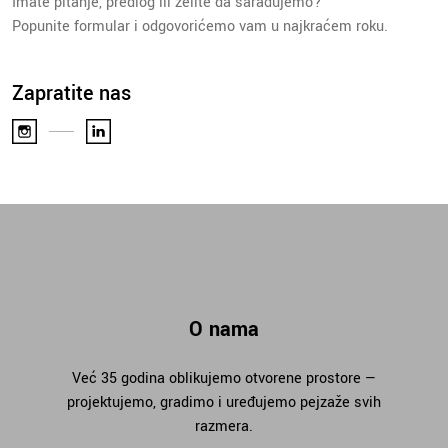
Imate pitanje, predlog ili želite da sarađujemo?
Popunite formular i odgovorićemo vam u najkraćem roku.
Zapratite nas
O nama
Već 35 godina oblikujemo otvorene prostore —
projektujemo, gradimo i uređujemo pejzaže svih
razmera.