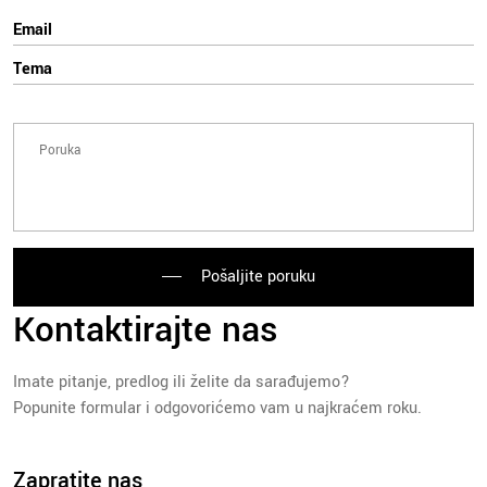
Pošaljite poruku
Kontaktirajte nas
Imate pitanje, predlog ili želite da sarađujemo?
Popunite formular i odgovorićemo vam u najkraćem roku.
Zapratite nas