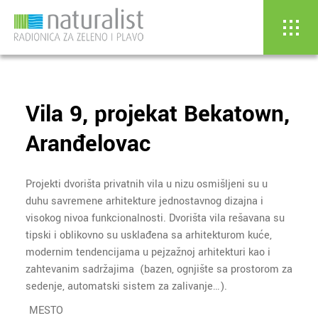
Vila 9, projekat Bekatown,
Skip
to
Aranđelovac
content
Projekti dvorišta privatnih vila u nizu osmišljeni su u
duhu savremene arhitekture jednostavnog dizajna i
visokog nivoa funkcionalnosti. Dvorišta vila rešavana su
tipski i oblikovno su usklađena sa arhitekturom kuće,
modernim tendencijama u pejzažnoj arhitekturi kao i
zahtevanim sadržajima (bazen, ognjište sa prostorom za
sedenje, automatski sistem za zalivanje…).
MESTO