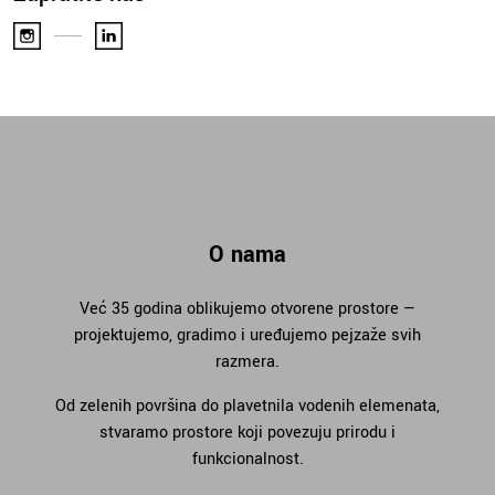
O nama
Već 35 godina oblikujemo otvorene prostore —
projektujemo, gradimo i uređujemo pejzaže svih
razmera.
Od zelenih površina do plavetnila vodenih elemenata,
stvaramo prostore koji povezuju prirodu i
funkcionalnost.