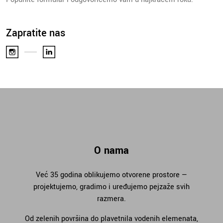
Zapratite nas
O nama
Već 35 godina oblikujemo otvorene prostore —
projektujemo, gradimo i uređujemo pejzaže svih
razmera.
Od zelenih površina do plavetnila vodenih elemenata,