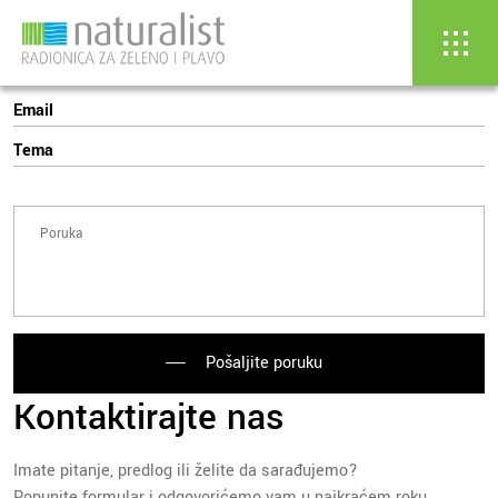
Shop
Skip
to
content
Pošaljite poruku
Kontaktirajte nas
Imate pitanje, predlog ili želite da sarađujemo?
Popunite formular i odgovorićemo vam u najkraćem roku.